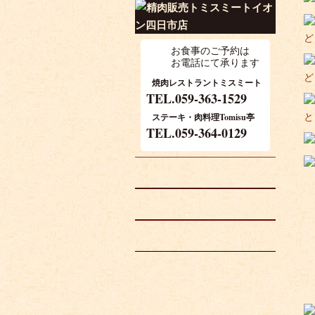
お食事のご予約は
お電話にて承ります
焼肉レストラントミスミート
TEL.059-363-1529
ステーキ・肉料理Tomisu亭
TEL.059-364-0129
営業時間・アクセス
宴会等でご利用のお客様
お肉のこだわり
お知らせ
会社概要
スタッフ募集